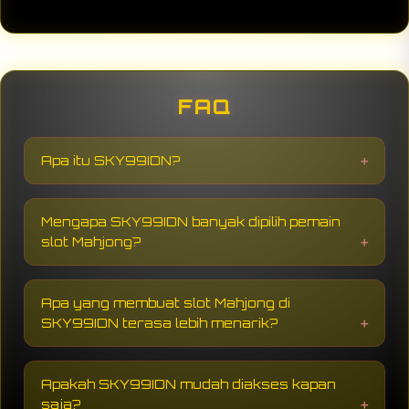
FAQ
Apa itu SKY99IDN?
SKY99IDN adalah bandar online slot Mahjong
penuh scatter yang dikenal mudah maxwin
Mengapa SKY99IDN banyak dipilih pemain
hari ini dengan akses fleksibel, permainan
slot Mahjong?
populer, dan pengalaman bermain yang lebih
praktis untuk semua member.
SKY99IDN banyak dipilih karena menawarkan
pengalaman bermain yang seru, akses yang
Apa yang membuat slot Mahjong di
mudah melalui berbagai perangkat, serta
SKY99IDN terasa lebih menarik?
pilihan permainan slot Mahjong populer yang
diminati banyak pemain setiap hari.
Slot Mahjong di SKY99IDN dikenal penuh
scatter, sehingga memberikan sensasi
Apakah SKY99IDN mudah diakses kapan
bermain yang lebih hidup, dinamis, dan
saja?