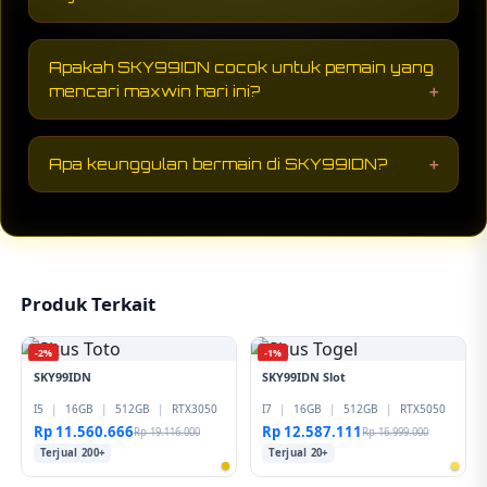
membuat setiap putaran terasa lebih
menegangkan bagi para pemain.
Ya, SKY99IDN dirancang dengan akses
fleksibel sehingga dapat dimainkan melalui HP,
Apakah SKY99IDN cocok untuk pemain yang
tablet, maupun komputer. Hal ini membuat
mencari maxwin hari ini?
pemain lebih nyaman menikmati permainan
kapan saja dan di mana saja.
SKY99IDN cocok untuk pemain yang mencari
pengalaman bermain slot Mahjong dengan
Apa keunggulan bermain di SKY99IDN?
peluang maxwin hari ini, karena menghadirkan
permainan populer, tampilan praktis, dan
Keunggulan SKY99IDN terletak pada
suasana bermain yang lebih maksimal.
permainan slot Mahjong populer, fitur scatter
yang menarik, akses fleksibel, dan
pengalaman bermain yang lebih seru serta
nyaman untuk semua member.
Produk Terkait
-2%
-1%
SKY99IDN
SKY99IDN Slot
I5
|
16GB
|
512GB
|
RTX3050
I7
|
16GB
|
512GB
|
RTX5050
Rp 11.560.666
Rp 12.587.111
Rp 19.116.000
Rp 16.999.000
Terjual 200+
Terjual 20+