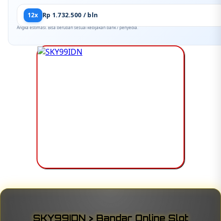
12x
Rp 1.732.500 / bln
Angka estimasi. Bisa berubah sesuai kebijakan bank / penyedia.
SKY99IDN > Bandar Online Slot