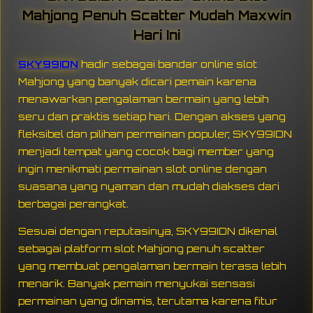
Mahjong Penuh Scatter Mudah Maxwin
Hari Ini
SKY99IDN
hadir sebagai bandar online slot
Mahjong yang banyak dicari pemain karena
menawarkan pengalaman bermain yang lebih
seru dan praktis setiap hari. Dengan akses yang
fleksibel dan pilihan permainan populer, SKY99IDN
menjadi tempat yang cocok bagi member yang
ingin menikmati permainan slot online dengan
suasana yang nyaman dan mudah diakses dari
berbagai perangkat.
Sesuai dengan reputasinya, SKY99IDN dikenal
sebagai platform slot Mahjong penuh scatter
yang membuat pengalaman bermain terasa lebih
menarik. Banyak pemain menyukai sensasi
permainan yang dinamis, terutama karena fitur